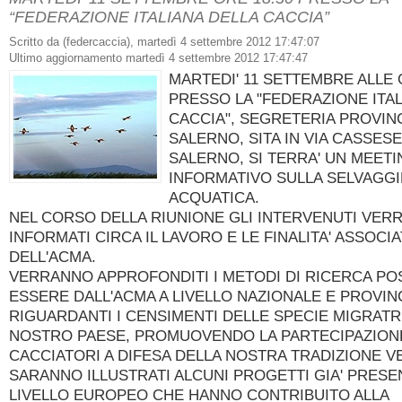
“FEDERAZIONE ITALIANA DELLA CACCIA”
Scritto da (federcaccia), martedì 4 settembre 2012 17:47:07
Ultimo aggiornamento martedì 4 settembre 2012 17:47:47
MARTEDI' 11 SETTEMBRE ALLE 
PRESSO LA "FEDERAZIONE ITAL
CACCIA", SEGRETERIA PROVINC
SALERNO, SITA IN VIA CASSESE
SALERNO, SI TERRA' UN MEETI
INFORMATIVO SULLA SELVAGGI
ACQUATICA.
NEL CORSO DELLA RIUNIONE GLI INTERVENUTI VER
INFORMATI CIRCA IL LAVORO E LE FINALITA' ASSOCIA
DELL'ACMA.
VERRANNO APPROFONDITI I METODI DI RICERCA POS
ESSERE DALL'ACMA A LIVELLO NAZIONALE E PROVINC
RIGUARDANTI I CENSIMENTI DELLE SPECIE MIGRATRI
NOSTRO PAESE, PROMUOVENDO LA PARTECIPAZIONE 
CACCIATORI A DIFESA DELLA NOSTRA TRADIZIONE V
SARANNO ILLUSTRATI ALCUNI PROGETTI GIA' PRESEN
LIVELLO EUROPEO CHE HANNO CONTRIBUITO ALLA