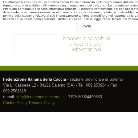
La informiamo che i dati da Lei forniti verranno trattati nell'ambito della nostra banca dati elett
rispetto di quanto stabilito dalla norma citata. Il trattamento dei dati, di cui Le garantiamo la m
effettuato per fornirLe il servizio informativo richiesto. Il mancato conferimento dei dati obbligatori
di risponderLe in maniera esauriente e/o corretta. I suoi dati saranno trattati dai nostri addetti 
termine della stagione relativa al suo interessamento a meno di modifiche nel rapporto tra le part
trattamento in parola potrà esercitare i diritti di cui all'art. 7 della legge citata; titolare del tratta
Federazione Italiana della Caccia
- sezione provinciale di Salerno
Via L. Cassese 12 - 84122 Salerno (SA) - Tel. 089.253984 - Fax
089.2581818
e-mail:
info@federcacciasalerno.it
- P.IVA 80024490650
Cookie Policy
Privacy Policy