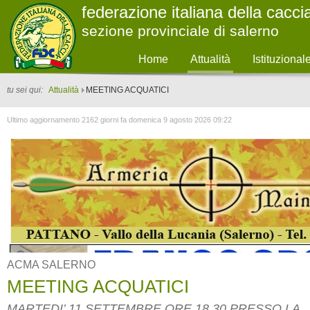
federazione italiana della cacci
sezione provinciale di salerno
Home
Attualità
Istituzional
tu sei qui:
Attualità
MEETING ACQUATICI
Ultimo aggiornamento 2162 giorni fa domenica 9 agosto 2026 09:22
ACMA SALERNO
MEETING ACQUATICI
MARTEDI’ 11 SETTEMBRE ORE 18.30 PRESSO LA