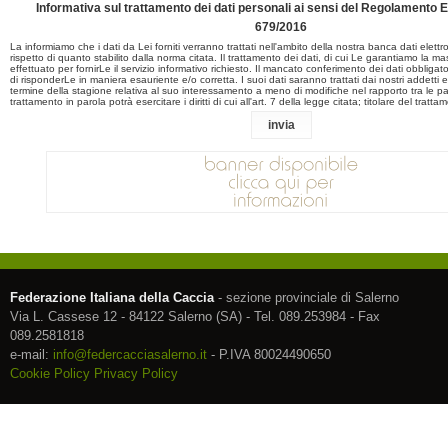
Informativa sul trattamento dei dati personali ai sensi del Regolament
679/2016
La informiamo che i dati da Lei forniti verranno trattati nell'ambito della nostra banca dati elett
rispetto di quanto stabilito dalla norma citata. Il trattamento dei dati, di cui Le garantiamo la m
effettuato per fornirLe il servizio informativo richiesto. Il mancato conferimento dei dati obbligatori
di risponderLe in maniera esauriente e/o corretta. I suoi dati saranno trattati dai nostri addetti 
termine della stagione relativa al suo interessamento a meno di modifiche nel rapporto tra le part
trattamento in parola potrà esercitare i diritti di cui all'art. 7 della legge citata; titolare del tratta
Federazione Italiana della Caccia
- sezione provinciale di Salerno
Via L. Cassese 12 - 84122 Salerno (SA) - Tel. 089.253984 - Fax
089.2581818
e-mail:
info@federcacciasalerno.it
- P.IVA 80024490650
Cookie Policy
Privacy Policy