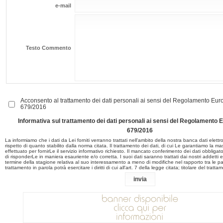
e-mail
Testo Commento
Acconsento al trattamento dei dati personali ai sensi del Regolamento E
679/2016
Informativa sul trattamento dei dati personali ai sensi del Regolament
679/2016
La informiamo che i dati da Lei forniti verranno trattati nell'ambito della nostra banca dati elett
rispetto di quanto stabilito dalla norma citata. Il trattamento dei dati, di cui Le garantiamo la m
effettuato per fornirLe il servizio informativo richiesto. Il mancato conferimento dei dati obbligatori
di risponderLe in maniera esauriente e/o corretta. I suoi dati saranno trattati dai nostri addetti 
termine della stagione relativa al suo interessamento a meno di modifiche nel rapporto tra le part
trattamento in parola potrà esercitare i diritti di cui all'art. 7 della legge citata; titolare del tratta