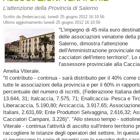
L'attenzione della Provincia di Salerno
Scritto da (federcaccia), lunedì 25 giugno 2012 16:10:56
Ultimo aggiornamento lunedì 25 giugno 2012 16:10:56
"L'impegno di 45 mila euro destinat
delle associazioni venatorie della p
Salerno, dimostra l'attenzione
dell'Amministrazione provinciale ne
cacciatori dell'intero territorio". Lo
l'assessore provinciale alla Caccia
Amelia Viterale.
"Il contributo - continua - sarà distribuito per il 40% come 
tutte le associazioni della provincia e per il 60% in rapporto
percentuale del numero di iscritti, (Federazione Italiana de
13.644, 31; Italcaccia, 7.575, 71; Enallcaccia- Pesca e Tiro
Liberacaccia, 5.190,80; Arcicaccia, 3.917,65; Associazione
Italiani, 2.631,69; Ente Produttori Selvaggina, 2.616,32; A
Cacciatori Campani, 3.226)". "Allo stesso tempo - sottolin
Viterale - continua l'attività di ascolto sull'intero territorio 
raccogliere le istanze degli operatori del settore. In questa
si inseriscono la serie di incontri con le squadre della cacc