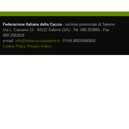
Federazione Italiana della Caccia
- sezione provinciale di Salerno
Via L. Cassese 12 - 84122 Salerno (SA) - Tel. 089.253984 - Fax
089.2581818
e-mail:
info@federcacciasalerno.it
- P.IVA 80024490650
Cookie Policy
Privacy Policy