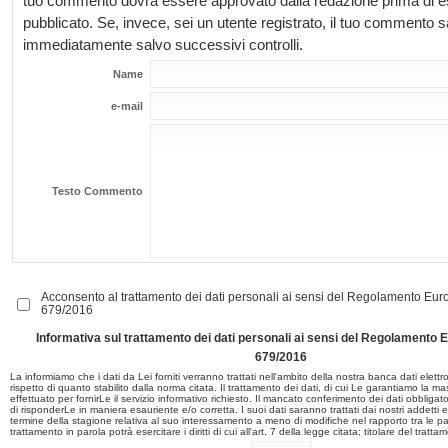
tuo commento dovrà essere approvato dalla redazione prima di 
pubblicato. Se, invece, sei un utente registrato, il tuo commento 
immediatamente salvo successivi controlli.
Name
e-mail
Testo Commento
Acconsento al trattamento dei dati personali ai sensi del Regolamento E
679/2016
Informativa sul trattamento dei dati personali ai sensi del Regolament
679/2016
La informiamo che i dati da Lei forniti verranno trattati nell'ambito della nostra banca dati elett
rispetto di quanto stabilito dalla norma citata. Il trattamento dei dati, di cui Le garantiamo la m
effettuato per fornirLe il servizio informativo richiesto. Il mancato conferimento dei dati obbligatori
di risponderLe in maniera esauriente e/o corretta. I suoi dati saranno trattati dai nostri addetti 
termine della stagione relativa al suo interessamento a meno di modifiche nel rapporto tra le part
trattamento in parola potrà esercitare i diritti di cui all'art. 7 della legge citata; titolare del tratta