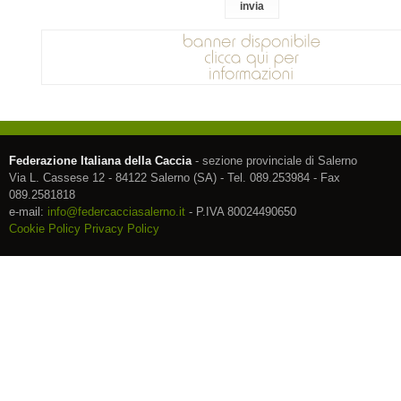
Federazione Italiana della Caccia
- sezione provinciale di Salerno
Via L. Cassese 12 - 84122 Salerno (SA) - Tel. 089.253984 - Fax
089.2581818
e-mail:
info@federcacciasalerno.it
- P.IVA 80024490650
Cookie Policy
Privacy Policy