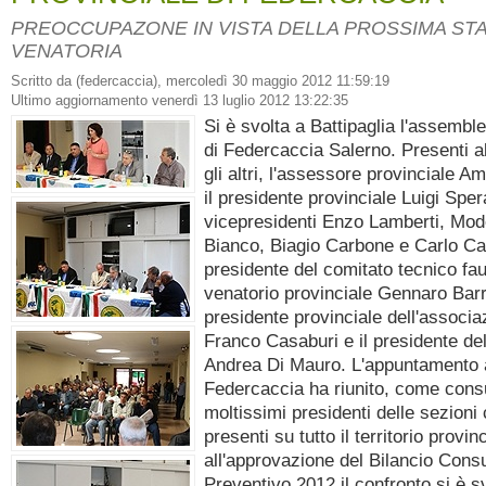
PREOCCUPAZONE IN VISTA DELLA PROSSIMA ST
VENATORIA
Scritto da (federcaccia), mercoledì 30 maggio 2012 11:59:19
Ultimo aggiornamento venerdì 13 luglio 2012 13:22:35
Si è svolta a Battipaglia l'assembl
di Federcaccia Salerno. Presenti al
gli altri, l'assessore provinciale Am
il presidente provinciale Luigi Spera
vicepresidenti Enzo Lamberti, Mod
Bianco, Biagio Carbone e Carlo Cas
presidente del comitato tecnico fau
venatorio provinciale Gennaro Barra
presidente provinciale dell'associ
Franco Casaburi e il presidente d
Andrea Di Mauro. L'appuntamento 
Federcaccia ha riunito, come cons
moltissimi presidenti delle sezioni
presenti su tutto il territorio provin
all'approvazione del Bilancio Cons
Preventivo 2012 il confronto si è s