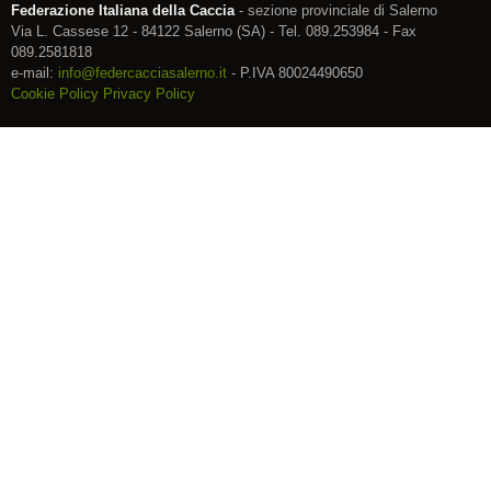
Federazione Italiana della Caccia
- sezione provinciale di Salerno
Via L. Cassese 12 - 84122 Salerno (SA) - Tel. 089.253984 - Fax
089.2581818
e-mail:
info@federcacciasalerno.it
- P.IVA 80024490650
Cookie Policy
Privacy Policy