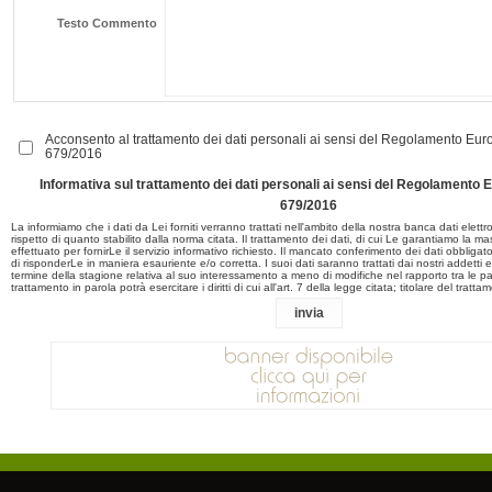
Testo Commento
Acconsento al trattamento dei dati personali ai sensi del Regolamento E
679/2016
Informativa sul trattamento dei dati personali ai sensi del Regolament
679/2016
La informiamo che i dati da Lei forniti verranno trattati nell'ambito della nostra banca dati elett
rispetto di quanto stabilito dalla norma citata. Il trattamento dei dati, di cui Le garantiamo la m
effettuato per fornirLe il servizio informativo richiesto. Il mancato conferimento dei dati obbligatori
di risponderLe in maniera esauriente e/o corretta. I suoi dati saranno trattati dai nostri addetti 
termine della stagione relativa al suo interessamento a meno di modifiche nel rapporto tra le part
trattamento in parola potrà esercitare i diritti di cui all'art. 7 della legge citata; titolare del tratta