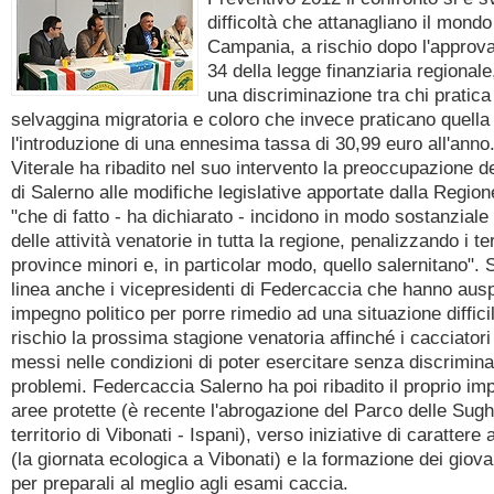
difficoltà che attanagliano il mondo
Campania, a rischio dopo l'approvaz
34 della legge finanziaria regional
una discriminazione tra chi pratica 
selvaggina migratoria e coloro che invece praticano quella
l'introduzione di una ennesima tassa di 30,99 euro all'anno
Viterale ha ribadito nel suo intervento la preoccupazione d
di Salerno alle modifiche legislative apportate dalla Regi
"che di fatto - ha dichiarato - incidono in modo sostanziale
delle attività venatorie in tutta la regione, penalizzando i ter
province minori e, in particolar modo, quello salernitano". 
linea anche i vicepresidenti di Federcaccia che hanno aus
impegno politico per porre rimedio ad una situazione diffic
rischio la prossima stagione venatoria affinché i cacciator
messi nelle condizioni di poter esercitare senza discrimina
problemi. Federcaccia Salerno ha poi ribadito il proprio im
aree protette (è recente l'abrogazione del Parco delle Sugh
territorio di Vibonati - Ispani), verso iniziative di carattere
(la giornata ecologica a Vibonati) e la formazione dei giova
per preparali al meglio agli esami caccia.